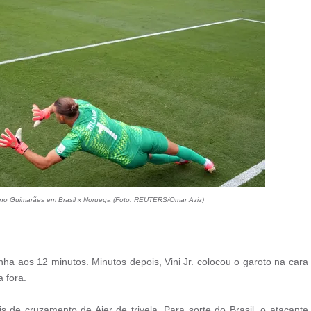
uno Guimarães em Brasil x Noruega (Foto: REUTERS/Omar Aziz)
ha aos 12 minutos. Minutos depois, Vini Jr. colocou o garoto na cara
 fora.
de cruzamento de Ajer de trivela. Para sorte do Brasil, o atacante