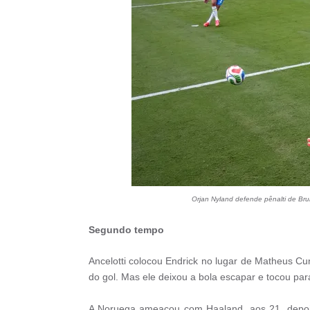
Orjan Nyland defende pênalti de Br
Segundo tempo
Ancelotti colocou Endrick no lugar de Matheus Cun
do gol. Mas ele deixou a bola escapar e tocou para
A Noruega ameaçou com Haaland, aos 21, depois 