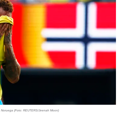
 x Noruega (Foto: REUTERS/Jeenah Moon)