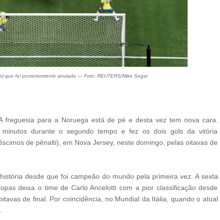
gol que foi posteriormente anulado — Foto: REUTERS/Mike Segar
A freguesia para a Noruega está de pé e desta vez tem nova cara.
0 minutos durante o segundo tempo e fez os dois gols da vitória
scimos de pênalti), em Nova Jersey, neste domingo, pelas oitavas de
 história desde que foi campeão do mundo pela primeira vez. A sexta
as deixa o time de Carlo Ancelotti com a pior classificação desde
avas de final. Por coincidência, no Mundial da Itália, quando o atual
.