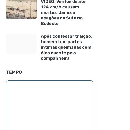
VÍDEO: Ventos de até
124 km/h causam
mortes, danos e
apagões no Sul e no
Sudeste
Após confessar traição,
homem tem partes
íntimas queimadas com
óleo quente pela
companheira
TEMPO