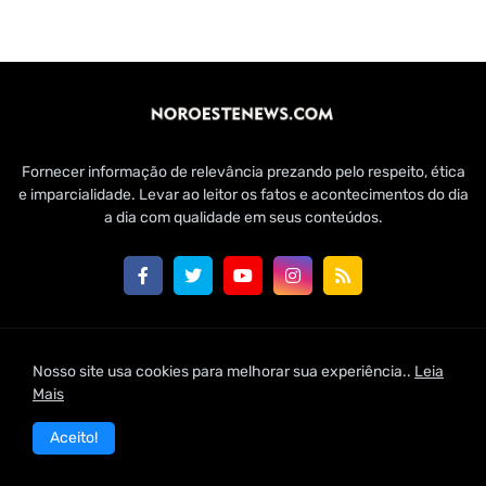
Fornecer informação de relevância prezando pelo respeito, ética
e imparcialidade. Levar ao leitor os fatos e acontecimentos do dia
a dia com qualidade em seus conteúdos.
Customizado por Edmundo Baía Júnior para Jornal Noroeste
Nosso site usa cookies para melhorar sua experiência..
Leia
News | 2021
Mais
Home
Conheça-nos
Fale Conosco
Aceito!
Política de Uso de Cookies