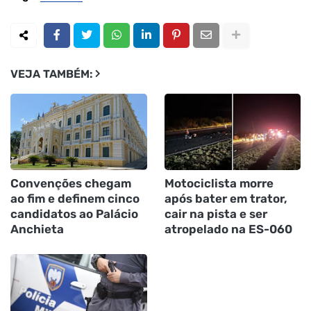
VEJA TAMBÉM:
Convenções chegam
Motociclista morre
ao fim e definem cinco
após bater em trator,
candidatos ao Palácio
cair na pista e ser
Anchieta
atropelado na ES-060