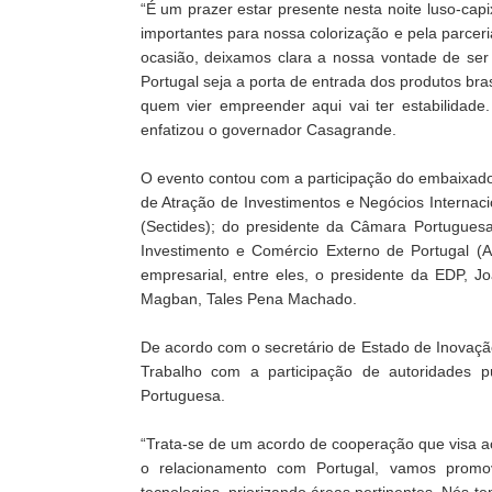
“É um prazer estar presente nesta noite luso-cap
importantes para nossa colorização e pela parc
ocasião, deixamos clara a nossa vontade de se
Portugal seja a porta de entrada dos produtos bra
quem vier empreender aqui vai ter estabilidad
enfatizou o governador Casagrande.
O evento contou com a participação do embaixador
de Atração de Investimentos e Negócios Internaci
(Sectides); do presidente da Câmara Portuguesa
Investimento e Comércio Externo de Portugal (A
empresarial, entre eles, o presidente da EDP,
Magban, Tales Pena Machado.
De acordo com o secretário de Estado de Inovaç
Trabalho com a participação de autoridades 
Portuguesa.
“Trata-se de um acordo de cooperação que visa ao
o relacionamento com Portugal, vamos promov
tecnologias, priorizando áreas pertinentes. Nós 