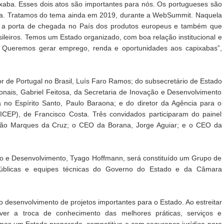
ixaba. Esses dois atos são importantes para nós. Os portugueses são
eria. Tratamos do tema ainda em 2019, durante a WebSummit. Naquela
r a porta de chegada no País dos produtos europeus e também que
sileiros. Temos um Estado organizado, com boa relação institucional e
e. Queremos gerar emprego, renda e oportunidades aos capixabas”,
 de Portugal no Brasil, Luís Faro Ramos; do subsecretário de Estado
onais, Gabriel Feitosa, da Secretaria de Inovação e Desenvolvimento
 no Espírito Santo, Paulo Baraona; e do diretor da Agência para o
ICEP), de Francisco Costa. Três convidados participaram do painel
 João Marques da Cruz; o CEO da Borana, Jorge Aguiar; e o CEO da
ão e Desenvolvimento, Tyago Hoffmann, será constituído um Grupo de
públicas e equipes técnicas do Governo do Estado e da Câmara
 desenvolvimento de projetos importantes para o Estado. Ao estreitar
er a troca de conhecimento das melhores práticas, serviços e
temos um Estado preparado, competitivo e com segurança jurídica para