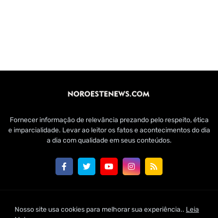
Fornecer informação de relevância prezando pelo respeito, ética
e imparcialidade. Levar ao leitor os fatos e acontecimentos do dia
a dia com qualidade em seus conteúdos.
Customizado por Edmundo Baía Júnior para Jornal Noroeste
Nosso site usa cookies para melhorar sua experiência..
Leia
News | 2021