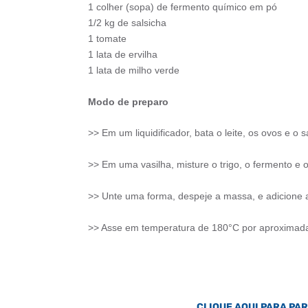
1 colher (sopa) de fermento químico em pó
1/2 kg de salsicha
1 tomate
1 lata de ervilha
1 lata de milho verde
Modo de preparo
>> Em um liquidificador, bata o leite, os ovos e o sa
>> Em uma vasilha, misture o trigo, o fermento e o 
>> Unte uma forma, despeje a massa, e adicione a 
>> Asse em temperatura de 180°C por aproximad
CLIQUE AQUI PARA PA