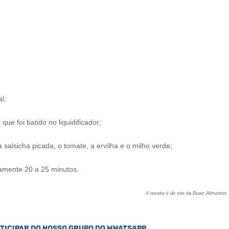
l;
que foi batido no liquidificador;
salsicha picada, o tomate, a ervilha e o milho verde;
amente 20 a 25 minutos.
A receita é do site da Buaiz Alimentos
RTICIPAR DO NOSSO GRUPO DO WHATSAPP