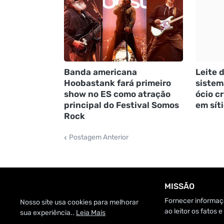
Banda americana
Leite d
Hoobastank fará primeiro
sistem
show no ES como atração
ócio cr
principal do Festival Somos
em sít
Rock
Postagem Anterior
MISSÃO
Fornecer informaçã
Nosso site usa cookies para melhorar
ao leitor os fatos
sua experiência..
Leia Mais