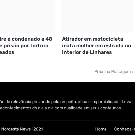
re é condenado a 48
Atirador em motocicleta
e prisão por tortura
mata mulher em estrada no
eados
interior de Linhares
Próxima Postagem
o de relevância prezando pelo respeito, ética e imparcialidade. Levar
 e acontecimentos do dia a dia com qualidade em seus conteúdos.
 Noroeste News | 2021
Home
Conheça-