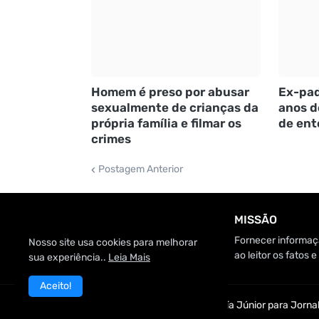
Homem é preso por abusar
Ex-pad
sexualmente de crianças da
anos d
própria família e filmar os
de ent
crimes
Postagem Anterior
MISSÃO
Fornecer informaçã
Nosso site usa cookies para melhorar
ao leitor os fatos
sua experiência..
Leia Mais
Aceito!
Customizado por Edmundo Baía Júnior para Jornal