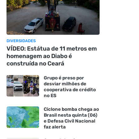
DIVERSIDADES
VÍDEO: Estátua de 11 metros em
homenagem ao Diabo é
construída no Ceará
Grupo é preso por
desviar milhões de
cooperativa de crédito
no ES
Ciclone bomba chega ao
Brasil nesta quinta (06)
e Defesa Civil Nacional
faz alerta