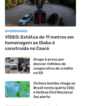
DIVERSIDADES
VÍDEO: Estátua de 11 metros em
homenagem ao Diabo é
construída no Ceará
Grupo é preso por
desviar milhões de
cooperativa de crédito
no ES
Ciclone bomba chega ao
Brasil nesta quinta (06)
e Defesa Civil Nacional
faz alerta