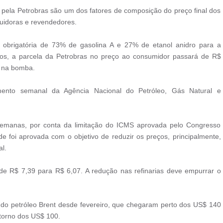
 pela Petrobras são um dos fatores de composição do preço final dos
buidoras e revendedores.
a obrigatória de 73% de gasolina A e 27% de etanol anidro para a
tos, a parcela da Petrobras no preço ao consumidor passará de R$
o na bomba.
nto semanal da Agência Nacional do Petróleo, Gás Natural e
 semanas, por conta da limitação do ICMS aprovada pelo Congresso
e foi aprovada com o objetivo de reduzir os preços, principalmente,
l.
de R$ 7,39 para R$ 6,07. A redução nas refinarias deve empurrar o
 do petróleo Brent desde fevereiro, que chegaram perto dos US$ 140
 torno dos US$ 100.