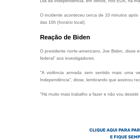
Dia da Independência, em Illinois, nos EUA, na ma
O incidente aconteceu cerca de 10 minutos após o
das 10h (horário local).
Reação de Biden
O presidente norte-americano, Joe Biden, disse 
federal” aos investigadores.
"A violência armada sem sentido mais uma v
Independência", disse, lembrando que assinou re
"Há muito mais trabalho a fazer e não vou desistir 
CLIQUE AQUI PARA PA
E FIQUE SEM