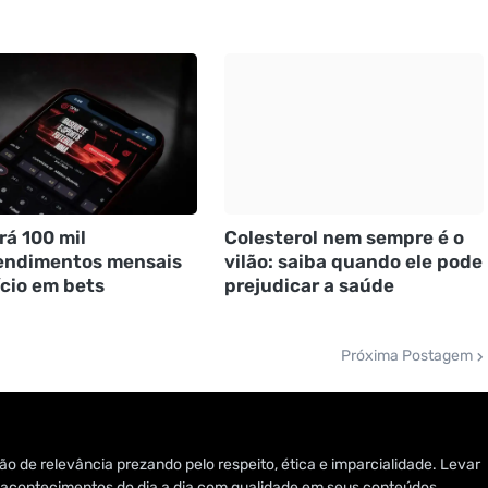
rá 100 mil
Colesterol nem sempre é o
endimentos mensais
vilão: saiba quando ele pode
ício em bets
prejudicar a saúde
Próxima Postagem
o de relevância prezando pelo respeito, ética e imparcialidade. Levar
 e acontecimentos do dia a dia com qualidade em seus conteúdos.