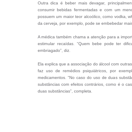
Outra dica é beber mais devagar, principalm
consumir bebidas fermentadas e com um menor
possuem um maior teor alcoólico, como vodka, w
da cerveja, por exemplo, pode se embebedar mais 
A médica também chama a atenção para a importâ
estimular recaídas. “Quem bebe pode ter dificu
embriagado”, diz.
Ela explica que a associação do álcool com outr
faz uso de remédios psiquiátricos, por exemp
medicamentos. “No caso do uso de duas substân
substâncias com efeitos contrários, como é o ca
duas substâncias”, completa.