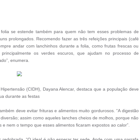
 folia se estende também para quem não tem esses problemas de
juns prolongados. Recomendo fazer as três refeições principais (café
mpre andar com lanchinhos durante a folia, como frutas frescas ou
, principalmente os verdes escuros, que ajudam no processo de
gado”, enumera.
 e Hipertensão (CIDH), Dayana Alencar, destaca que a população deve
ua durante as festas
ambém deve evitar frituras e alimentos muito gordurosos. “A digestão
a diversão; assim como aqueles lanches cheios de molhos, porque não
s e nem o tempo que esses alimentos ficaram expostos ao calor”.
r redobrada. “O ideal é não esperar ter sede. Ande com uma garrafa