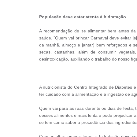
População deve estar atenta à hidratação
A recomendação de se alimentar bem antes da
saúde. “Quem vai brincar Carnaval deve evitar je
da manhã, almoço e jantar) bem reforçados e se
secas, castanhas, além de consumir vegetais
desintoxicação, auxiliando o trabalho do nosso fí
A nutricionista do Centro Integrado de Diabetes
ter cuidado com a alimentação e a ingestão de ág
Quem vai para as ruas durante os dias de festa, t
desses alimentos é mais lenta e pode prejudicar 
se tem como saber a procedência dos ingrediente
Com as altas temperaturas, a hidratação deve se