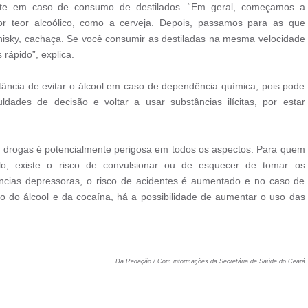
ente em caso de consumo de destilados. “Em geral, começamos a
 teor alcoólico, como a cerveja. Depois, passamos para as que
hisky, cachaça. Se você consumir as destiladas na mesma velocidade
rápido”, explica.
ncia de evitar o álcool em caso de dependência química, pois pode
ldades de decisão e voltar a usar substâncias ilícitas, por estar
as drogas é potencialmente perigosa em todos os aspectos. Para quem
lo, existe o risco de convulsionar ou de esquecer de tomar os
cias depressoras, o risco de acidentes é aumentado e no caso de
so do álcool e da cocaína, há a possibilidade de aumentar o uso das
Da Redação / Com informações da Secretária de Saúde do Ceará