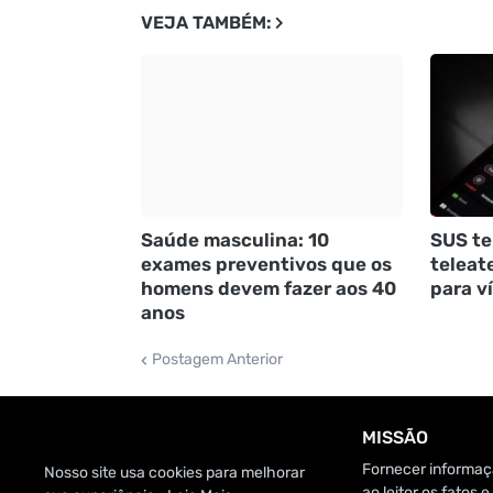
VEJA TAMBÉM:
Saúde masculina: 10
SUS te
exames preventivos que os
teleat
homens devem fazer aos 40
para v
anos
Postagem Anterior
MISSÃO
Fornecer informaçã
Nosso site usa cookies para melhorar
ao leitor os fatos