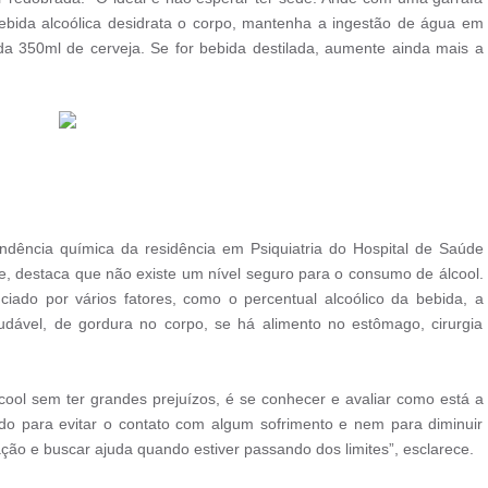
ebida alcoólica desidrata o corpo, mantenha a ingestão de água em
a 350ml de cerveja. Se for bebida destilada, aumente ainda mais a
dência química da residência em Psiquiatria do Hospital de Saúde
e, destaca que não existe um nível seguro para o consumo de álcool.
ciado por vários fatores, como o percentual alcoólico da bebida, a
dável, de gordura no corpo, se há alimento no estômago, cirurgia
cool sem ter grandes prejuízos, é se conhecer e avaliar como está a
ado para evitar o contato com algum sofrimento e nem para diminuir
ão e buscar ajuda quando estiver passando dos limites”, esclarece.