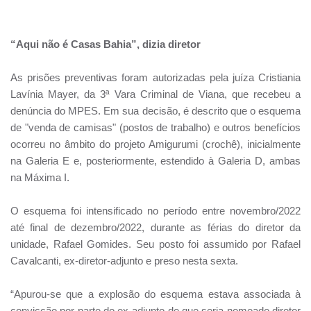
“Aqui não é Casas Bahia”, dizia diretor
As prisões preventivas foram autorizadas pela juíza Cristiania
Lavínia Mayer, da 3ª Vara Criminal de Viana, que recebeu a
denúncia do MPES. Em sua decisão, é descrito que o esquema
de "venda de camisas" (postos de trabalho) e outros benefícios
ocorreu no âmbito do projeto Amigurumi (crochê), inicialmente
na Galeria E e, posteriormente, estendido à Galeria D, ambas
na Máxima I.
O esquema foi intensificado no período entre novembro/2022
até final de dezembro/2022, durante as férias do diretor da
unidade, Rafael Gomides. Seu posto foi assumido por Rafael
Cavalcanti, ex-diretor-adjunto e preso nesta sexta.
“Apurou-se que a explosão do esquema estava associada à
convicção por parte do ex-adjunto de que seria nomeado diretor