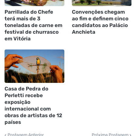
Parrillada do Chefe
Convenções chegam
terá mais de 3
ao fim e definem cinco
toneladas de carne em
candidatos ao Palácio
festival de churrasco
Anchieta
em Vitória
Casa de Pedra do
Perletti recebe
exposição
internacional com
obras de artistas de 12
países
Postagem Anterior
Próxima Postagem