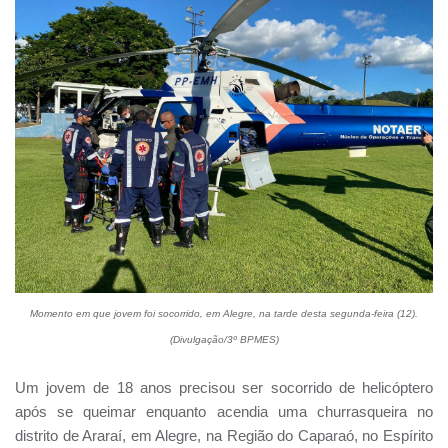
Momento em que jovem foi socorrido, em Alegre, na tarde desta segunda-feira (12).
(Divulgação/3º BPMES)
Um jovem de 18 anos precisou ser socorrido de helicóptero
após se queimar enquanto acendia uma churrasqueira no
distrito de Araraí, em Alegre, na Região do Caparaó, no Espírito