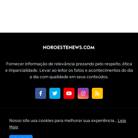
Fornecer informação de relevância prezando pelo respeito, ética
e imparcialidade. Levar ao leitor os fatos e acontecimentos do dia
a dia com qualidade em seus conteúdos.
Customizado por Edmundo Baía Júnior para Jornal Noroeste
Nosso site usa cookies para melhorar sua experiência..
Leia
News | 2021
Mais
Home
Conheça-nos
Fale Conosco