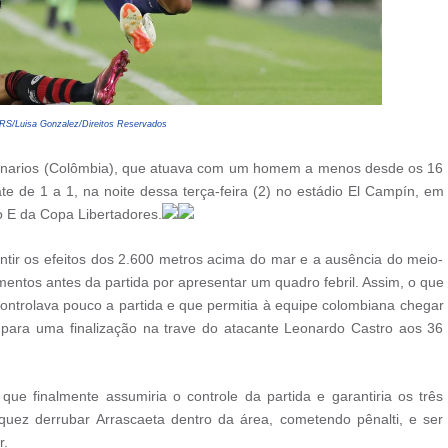
/Luisa Gonzalez/Direitos Reservados
lonarios (Colômbia), que atuava com um homem a menos desde os 16
 de 1 a 1, na noite dessa terça-feira (2) no estádio El Campín, em
o E da Copa Libertadores.
ntir os efeitos dos 2.600 metros acima do mar e a ausência do meio-
entos antes da partida por apresentar um quadro febril. Assim, o que
ontrolava pouco a partida e que permitia à equipe colombiana chegar
ara uma finalização na trave do atacante Leonardo Castro aos 36
ue finalmente assumiria o controle da partida e garantiria os três
quez derrubar Arrascaeta dentro da área, cometendo pênalti, e ser
r.