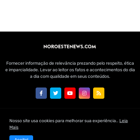
Fornecer informação de relevância prezando pelo respeito, ética
e imparcialidade. Levar ao leitor os fatos e acontecimentos do dia
a dia com qualidade em seus conteúdos.
Customizado por Edmundo Baía Júnior para Jornal Noroeste
Nosso site usa cookies para melhorar sua experiência..
Leia
News | 2021
Mais
Home
Conheça-nos
Fale Conosco
Aceito!