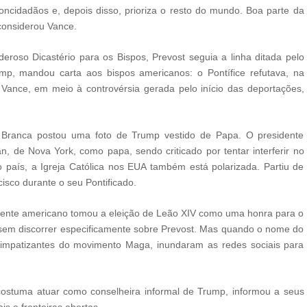
cidadãos e, depois disso, prioriza o resto do mundo. Boa parte da
considerou Vance.
roso Dicastério para os Bispos, Prevost seguia a linha ditada pelo
p, mandou carta aos bispos americanos: o Pontífice refutava, na
Vance, em meio à controvérsia gerada pelo início das deportações,
Branca postou uma foto de Trump vestido de Papa. O presidente
n, de Nova York, como papa, sendo criticado por tentar interferir no
do país, a Igreja Católica nos EUA também está polarizada. Partiu de
cisco durante o seu Pontificado.
idente americano tomou a eleição de Leão XIV como uma honra para o
, sem discorrer especificamente sobre Prevost. Mas quando o nome do
 simpatizantes do movimento Maga, inundaram as redes sociais para
 costuma atuar como conselheira informal de Trump, informou a seus