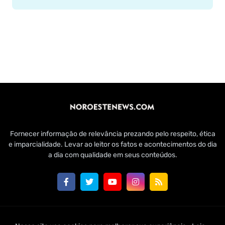
Fornecer informação de relevância prezando pelo respeito, ética
e imparcialidade. Levar ao leitor os fatos e acontecimentos do dia
a dia com qualidade em seus conteúdos.
Customizado por Edmundo Baía Júnior para Jornal Noroeste