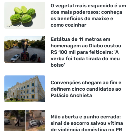
O vegetal mais esquecido é um
dos mais poderosos: conheça
os benefícios do maxixe e
como cozinhar
Estátua de 11 metros em
homenagem ao Diabo custou
R$ 100 mil para feiticeira: 'A
verba foi toda tirada do meu
bolso'
Convenções chegam ao fim e
definem cinco candidatos ao
Palácio Anchieta
Mão aberta e punho cerrado:
sinal de socorro salvou vítima
de violência doméstica no PR