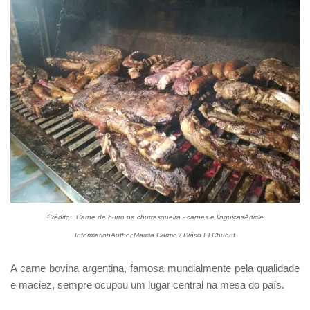
Crédito: Carne de burro na churrasqueira - carnes e linguiçasArticle
InformationAuthor,Marcia Carmo /
Diário El Chubut
A
carne bovina argentina
, famosa mundialmente pela qualidade
e maciez, sempre ocupou um lugar central na mesa do país.