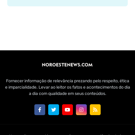
Fornecer informação de relevância prezando pelo respeito, ética
e imparcialidade. Levar ao leitor os fatos e acontecimentos do dia
a dia com qualidade em seus conteúdos.
Customizado por Edmundo Baía Júnior para Jornal Noroeste