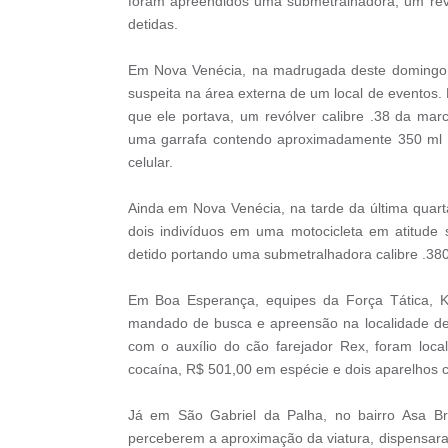
foram apreendidos uma submetralhadora, um revól
detidas.
Em Nova Venécia, na madrugada deste domingo (
suspeita na área externa de um local de eventos. D
que ele portava, um revólver calibre .38 da ma
uma garrafa contendo aproximadamente 350 ml d
celular.
Ainda em Nova Venécia, na tarde da última quarta-
dois indivíduos em uma motocicleta em atitude s
detido portando uma submetralhadora calibre .38
Em Boa Esperança, equipes da Força Tática, K
mandado de busca e apreensão na localidade de 
com o auxílio do cão farejador Rex, foram loc
cocaína, R$ 501,00 em espécie e dois aparelhos c
Já em São Gabriel da Palha, no bairro Asa Bra
perceberem a aproximação da viatura, dispensara