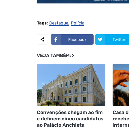
Tags:
Destaque
Polícia
Facebook
Twitter
VEJA TAMBÉM:
Convenções chegam ao fim
Casa d
e definem cinco candidatos
recebe
ao Palácio Anchieta
intern