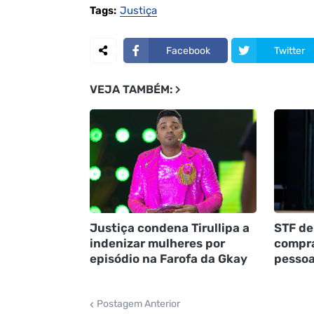
Tags:
Justiça
Facebook
Twitter
VEJA TAMBÉM:
Justiça condena Tirullipa a
STF de
indenizar mulheres por
compra
episódio na Farofa da Gkay
pessoa
Postagem Anterior