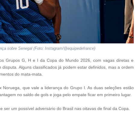
nça sobre Senegal (Foto: Instagram/@equipedefrance)
s nos Grupos G, H e I da Copa do Mundo 2026, com vagas diretas e
 disputa. Alguns classificados já podem estar definidos, mas a ordem
zamentos do mata-mata.
x Noruega, que vale a liderança do Grupo I. As duas seleções estão
tagem no saldo de gols e joga pelo empate ficar em primeiro lugar.
er um possível adversário do Brasil nas oitavas de final da Copa.