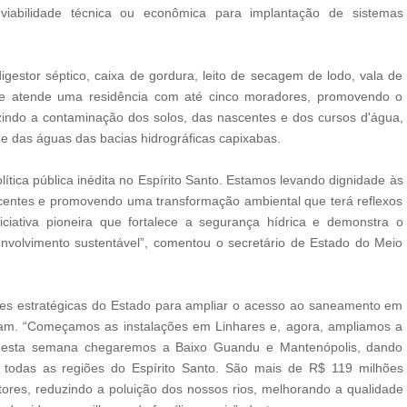
viabilidade técnica ou econômica para implantação de sistemas
gestor séptico, caixa de gordura, leito de secagem de lodo, vala de
dade atende uma residência com até cinco moradores, promovendo o
indo a contaminação dos solos, das nascentes e dos cursos d'água,
de das águas das bacias hidrográficas capixabas.
ica pública inédita no Espírito Santo. Estamos levando dignidade às
scentes e promovendo uma transformação ambiental que terá reflexos
ciativa pioneira que fortalece a segurança hídrica e demonstra o
olvimento sustentável”, comentou o secretário de Estado do Meio
ações estratégicas do Estado para ampliar o acesso ao saneamento em
am. “Começamos as instalações em Linhares e, agora, ampliamos a
 nesta semana chegaremos a Baixo Guandu e Mantenópolis, dando
á todas as regiões do Espírito Santo. São mais de R$ 119 milhões
stores, reduzindo a poluição dos nossos rios, melhorando a qualidade