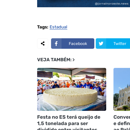
Tags:
Estadual
Facebook
Twitter
VEJA TAMBÉM:
Festa no ES terá queijo de
Conven
1,5 tonelada para ser
e defi
dividido entre visitantes
ao Pal