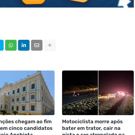
ções chegam ao fim
Motociclista morre após
nem cinco candidatos
bater em trator, cair na
ácio Anchieta
pista e ser atropelado na