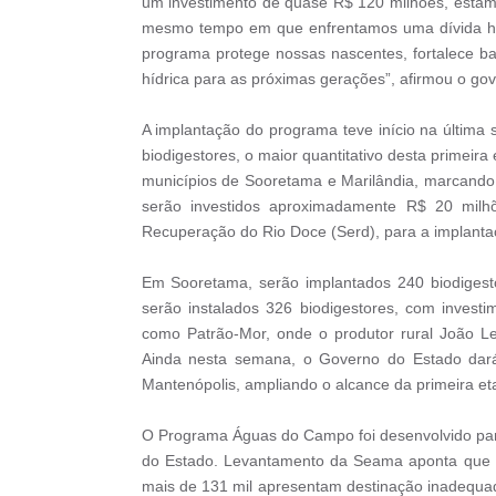
um investimento de quase R$ 120 milhões, estam
mesmo tempo em que enfrentamos uma dívida his
programa protege nossas nascentes, fortalece ba
hídrica para as próximas gerações”, afirmou o go
A implantação do programa teve início na última s
biodigestores, o maior quantitativo desta primeira
municípios de Sooretama e Marilândia, marcand
serão investidos aproximadamente R$ 20 milh
Recuperação do Rio Doce (Serd), para a implantaçã
Em Sooretama, serão implantados 240 biodigesto
serão instalados 326 biodigestores, com invest
como Patrão-Mor, onde o produtor rural João L
Ainda nesta semana, o Governo do Estado dará
Mantenópolis, ampliando o alcance da primeira etap
O Programa Águas do Campo foi desenvolvido para
do Estado. Levantamento da Seama aponta que o E
mais de 131 mil apresentam destinação inadequa