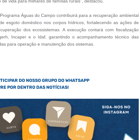
e vida para milhares de famílias rurais”, destacou.
o Programa Águas do Campo contribuirá para a recuperação ambiental
e esgoto doméstico nos corpos hídricos, fortalecendo as ações de
cuperação dos ecossistemas. A execução contará com fiscalização
rh, Incaper e o Idaf, garantindo o acompanhamento técnico das
iadas para operação e manutenção dos sistemas.
RTICIPAR DO NOSSO GRUPO DO WHATSAPP
PRE POR DENTRO DAS NOTÍCIAS!