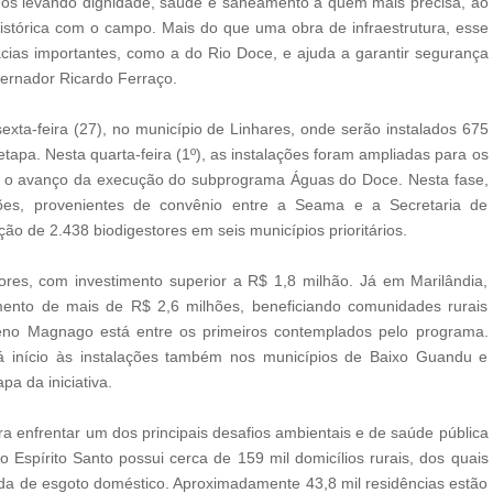
os levando dignidade, saúde e saneamento a quem mais precisa, ao
tórica com o campo. Mais do que uma obra de infraestrutura, esse
cias importantes, como a do Rio Doce, e ajuda a garantir segurança
vernador Ricardo Ferraço.
exta-feira (27), no município de Linhares, onde serão instalados 675
 etapa. Nesta quarta-feira (1º), as instalações foram ampliadas para os
o o avanço da execução do subprograma Águas do Doce. Nesta fase,
ões, provenientes de convênio entre a Seama e a Secretaria de
o de 2.438 biodigestores em seis municípios prioritários.
res, com investimento superior a R$ 1,8 milhão. Já em Marilândia,
imento de mais de R$ 2,6 milhões, beneficiando comunidades rurais
eno Magnago está entre os primeiros contemplados pelo programa.
 início às instalações também nos municípios de Baixo Guandu e
a da iniciativa.
 enfrentar um dos principais desafios ambientais e de saúde pública
spírito Santo possui cerca de 159 mil domicílios rurais, dos quais
da de esgoto doméstico. Aproximadamente 43,8 mil residências estão