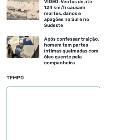
VÍDEO: Ventos de até
124 km/h causam
mortes, danos e
apagões no Sul e no
Sudeste
Após confessar traição,
homem tem partes
íntimas queimadas com
óleo quente pela
companheira
TEMPO