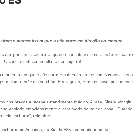
stram o momento em que o cão corre em direção ao menino
tacado por um cachorro enquanto caminhava com a mãe no bairro
to. O caso aconteceu no último domingo (5).
momento em que o cão corre em direção ao menino. A criança tenta
ger o filho, a mãe cai no chão. Em seguida, o responsável pelo animal
tos nos braços e recebeu atendimento médico. A mãe, Sineia Mongin,
ntinua abalado emocionalmente e com medo de sair de casa. "Quando
to pelo cachorro", relembrou.
r cachorro em Anchieta, no Sul do ESVideomonitoramento