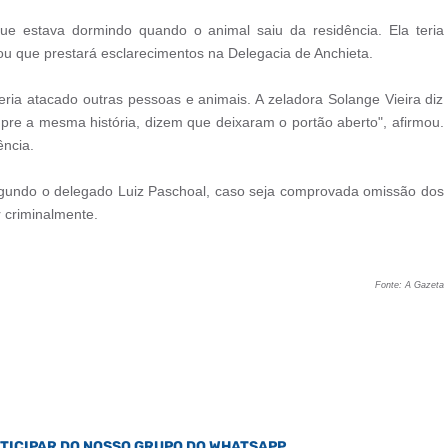
ue estava dormindo quando o animal saiu da residência. Ela teria
ou que prestará esclarecimentos na Delegacia de Anchieta.
ria atacado outras pessoas e animais. A zeladora Solange Vieira diz
pre a mesma história, dizem que deixaram o portão aberto", afirmou.
ência.
 segundo o delegado Luiz Paschoal, caso seja comprovada omissão dos
 criminalmente.
Fonte: A Gazeta
RTICIPAR DO NOSSO GRUPO DO WHATSAPP