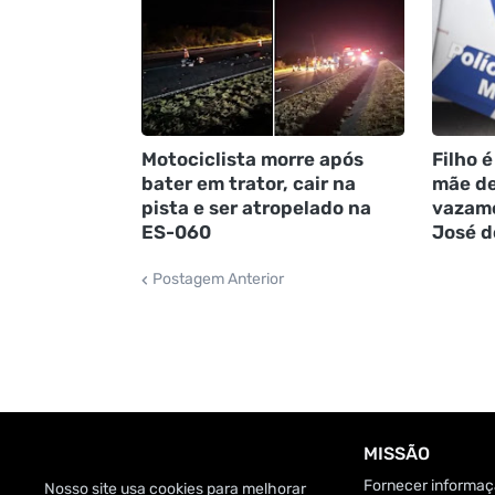
Motociclista morre após
Filho é
bater em trator, cair na
mãe de
pista e ser atropelado na
vazame
ES-060
José d
Postagem Anterior
MISSÃO
Fornecer informaçã
Nosso site usa cookies para melhorar