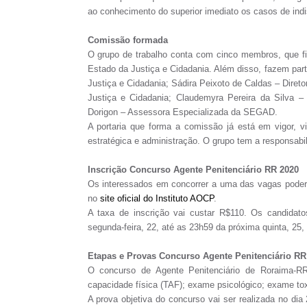
ao conhecimento do superior imediato os casos de indisc
Comissão formada
O grupo de trabalho conta com cinco membros, que fic
Estado da Justiça e Cidadania. Além disso, fazem part
Justiça e Cidadania; Sádira Peixoto de Caldas – Dire
Justiça e Cidadania; Claudemyra Pereira da Silva
Dorigon – Assessora Especializada da SEGAD.
A portaria que forma a comissão já está em vigor, v
estratégica e administração. O grupo tem a responsabi
Inscrição Concurso Agente Penitenciário RR 2020
Os interessados em concorrer a uma das vagas poderã
no
site oficial do Instituto AOCP
.
A taxa de inscrição vai custar R$110. Os candidato
segunda-feira, 22, até as 23h59 da próxima quinta, 25,
Etapas e Provas Concurso Agente Penitenciário RR
O concurso de Agente Penitenciário de Roraima-RR 
capacidade física (TAF); exame psicológico; exame tox
A prova objetiva do concurso vai ser realizada no di