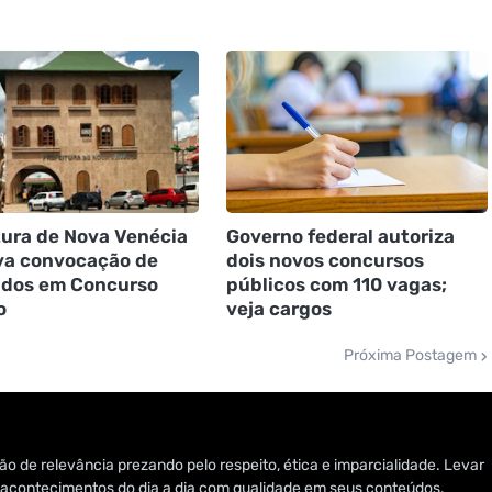
tura de Nova Venécia
Governo federal autoriza
va convocação de
dois novos concursos
dos em Concurso
públicos com 110 vagas;
o
veja cargos
Próxima Postagem
o de relevância prezando pelo respeito, ética e imparcialidade. Levar
 e acontecimentos do dia a dia com qualidade em seus conteúdos.