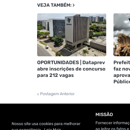
VEJA TAMBÉM:
OPORTUNIDADES | Dataprev
Prefei
abre inscrições de concurso
faz no
para 212 vagas
aprova
Públic
Postagem Anterior
MISSÃO
Fornecer informaçã
Nosso site usa cookies para melhorar
ao leitor os fatos
sua experiência..
Leia Mais