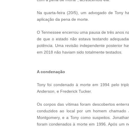
Na quarta-feira (20/5), um advogado de Tony h
aplicação da pena de morte.
O Tennessee encerrou uma pausa de três anos na
de que o estado não estava testando adequadam
potência. Uma revisão independente posterior h
em 2018 não haviam sido totalmente testados.
A condenação
Tony foi condenado à morte em 1994 pelo tripl
Anderson, e Frederick Tucker.
Os corpos das vítimas foram descobertos enterr
conduzidos ao local por um homem chamado J
Montgomery, e a Tony como suspeitos. Jonathan
foram condenados à morte em 1996. Após um nov