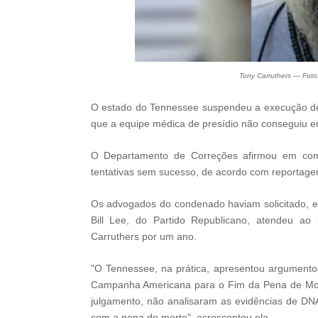
Tony Carruthers — Foto
O estado do Tennessee suspendeu a execução de 
que a equipe médica de presídio não conseguiu en
O Departamento de Correções afirmou em comun
tentativas sem sucesso, de acordo com reportage
Os advogados do condenado haviam solicitado, 
Bill Lee, do Partido Republicano, atendeu 
Carruthers por um ano.
"O Tennessee, na prática, apresentou argumentos
Campanha Americana para o Fim da Pena de Morte
julgamento, não analisaram as evidências de DN
com a pena de morte", acrescentou ela.