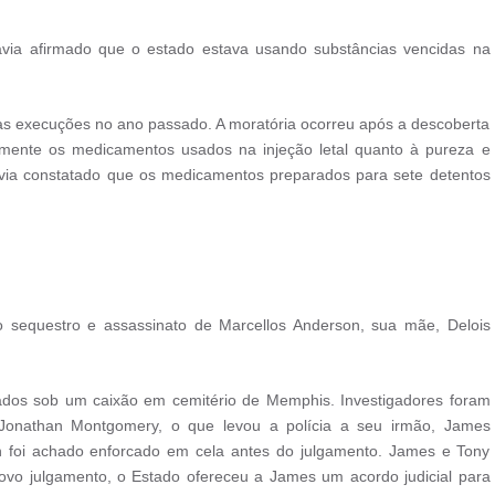
avia afirmado que o estado estava usando substâncias vencidas na
s execuções no ano passado. A moratória ocorreu após a descoberta
ente os medicamentos usados ​​na injeção letal quanto à pureza e
avia constatado que os medicamentos preparados para sete detentos
o sequestro e assassinato de Marcellos Anderson, sua mãe, Delois
ados sob um caixão em cemitério de Memphis. Investigadores foram
onathan Montgomery, o que levou a polícia a seu irmão, James
 foi achado enforcado em cela antes do julgamento. James e Tony
o julgamento, o Estado ofereceu a James um acordo judicial para